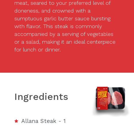
meat, seared to your preferred level of
doneness, and crowned with a
sumptuous garlic butter sauce bursting
with flavor. This steak is commonly
accompanied by a serving of vegetables
or a salad, making it an ideal centerpiece
for lunch or dinner.
Ingredients
Allana Steak - 1