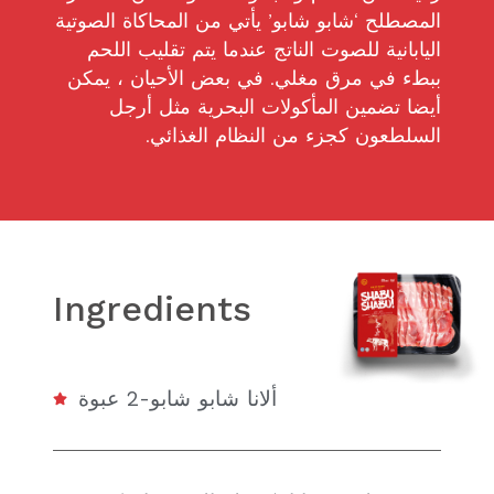
المصطلح ‘شابو شابو’ يأتي من المحاكاة الصوتية
اليابانية للصوت الناتج عندما يتم تقليب اللحم
ببطء في مرق مغلي. في بعض الأحيان ، يمكن
أيضا تضمين المأكولات البحرية مثل أرجل
السلطعون كجزء من النظام الغذائي.
Ingredients
ألانا شابو شابو-2 عبوة