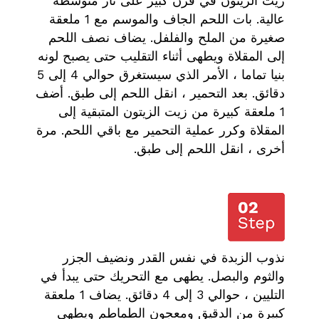
زيت الزيتون في فرن كبير على نار متوسطة
عالية. بات اللحم الجاف والموسم مع 1 ملعقة
صغيرة من الملح والفلفل. يضاف نصف اللحم
إلى المقلاة ويطهى أثناء التقليب حتى يصبح لونه
بنيا تماما ، الأمر الذي سيستغرق حوالي 4 إلى 5
دقائق. بعد التحمير ، انقل اللحم إلى طبق. أضف
1 ملعقة كبيرة من زيت الزيتون المتبقية إلى
المقلاة وكرر عملية التحمير مع باقي اللحم. مرة
أخرى ، انقل اللحم إلى طبق.
نذوب الزبدة في نفس القدر ونضيف الجزر
والثوم والبصل. يطهى مع التحريك حتى يبدأ في
التليين ، حوالي 3 إلى 4 دقائق. يضاف 1 ملعقة
كبيرة من الدقيق ومعجون الطماطم ويطهى