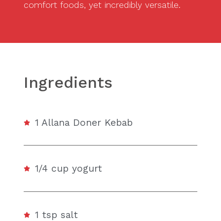
comfort foods, yet incredibly versatile.
Ingredients
1 Allana Doner Kebab
1/4 cup yogurt
1 tsp salt